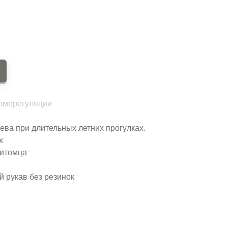
ерморегуляции
ева при длительных летних прогулках.
х
питомца
 рукав без резинок