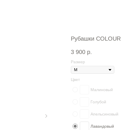
Рубашки СOLOUR
3 900
р.
Размер
Цвет
Малиновый
Голубой
Апельсиновый
Лавандовый