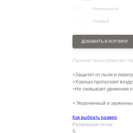
Натуральный
Розовый
ДОБАВИТЬ В КОРЗИНУ
Льняная ткань помогает т
+Защитит от пыли и перегр
+Хорошо пропускает возду
+Не сковывает движения 
+ Укороченный и зауженный
Как выбрать размер
Размерная сетка:
S