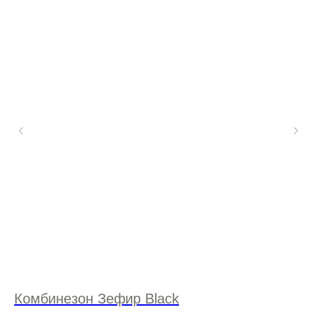
Комбинезон Зефир Black
К